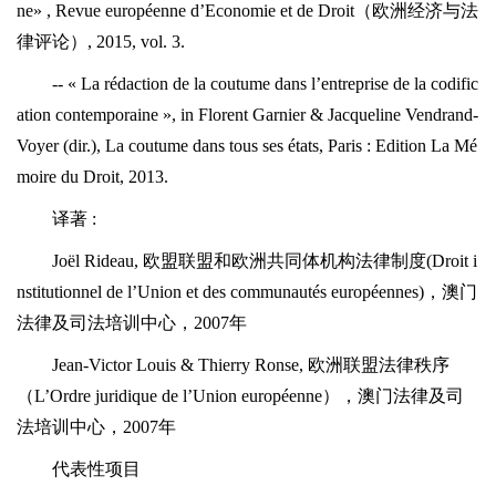
ne» , Revue européenne d’Economie et de Droit（欧洲经济与法
律评论）, 2015, vol. 3.
-- « La rédaction de la coutume dans l’entreprise de la codific
ation contemporaine », in Florent Garnier & Jacqueline Vendrand-
Voyer (dir.), La coutume dans tous ses états, Paris : Edition La Mé
moire du Droit, 2013.
译著 :
Joël Rideau, 欧盟联盟和欧洲共同体机构法律制度(Droit i
nstitutionnel de l’Union et des communautés européennes)，澳门
法律及司法培训中心，2007年
Jean-Victor Louis & Thierry Ronse, 欧洲联盟法律秩序
（L’Ordre juridique de l’Union européenne），澳门法律及司
法培训中心，2007年
代表性项目