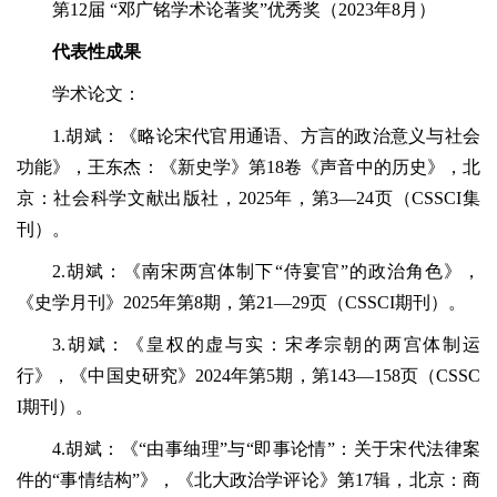
第12届 “邓广铭学术论著奖”优秀奖（2023年8月）
代表性成果
学术论文：
1.胡斌：《略论宋代官用通语、方言的政治意义与社会
功能》，王东杰：《新史学》第18卷《声音中的历史》，北
京：社会科学文献出版社，2025年，第3—24页（CSSCI集
刊）。
2.胡斌：《南宋两宫体制下“侍宴官”的政治角色》，
《史学月刊》2025年第8期，第21—29页（CSSCI期刊）。
3.胡斌：《皇权的虚与实：宋孝宗朝的两宫体制运
行》，《中国史研究》2024年第5期，第143—158页（CSSC
I期刊）。
4.胡斌：《“由事䌷理”与“即事论情”：关于宋代法律案
件的“事情结构”》，《北大政治学评论》第17辑，北京：商