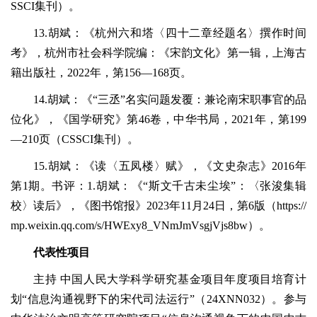
SSCI集刊）。
13.胡斌：《杭州六和塔〈四十二章经题名〉撰作时间
考》，杭州市社会科学院编：《宋韵文化》第一辑，上海古
籍出版社，2022年，第156—168页。
14.胡斌：《“三丞”名实问题发覆：兼论南宋职事官的品
位化》，《国学研究》第46卷，中华书局，2021年，第199
—210页（CSSCI集刊）。
15.胡斌：《读〈五凤楼〉赋》，《文史杂志》2016年
第1期。书评：1.胡斌：《“斯文千古未尘埃”：〈张浚集辑
校〉读后》，《图书馆报》2023年11月24日，第6版（https://
mp.weixin.qq.com/s/HWExy8_VNmJmVsgjVjs8bw）。
代表性项目
主持 中国人民大学科学研究基金项目年度项目培育计
划“信息沟通视野下的宋代司法运行”（24XNN032）。参与