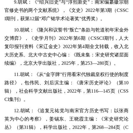
9.胡斌：《“绍兴旧史”与“淳熙新史”：南宋编纂徽宗朝
官修史书的两个文献系统》，《文史》2022年第3期（CSSC
I期刊，获第12届“邓广铭学术论著奖”优秀奖）。
10.胡斌：《隆兴和议誓书“叛亡”条款与乾道初年宋金外
交博弈》，《史学月刊》2022年第6期（CSSCI期刊，人大
复印报刊资料《宋辽金史》2022年第4期全文转载，收入北
大历史系、北大中古史中心编：《既未集：宋史研究诸层面
续编》，北京大学出版社，2025年，第253—280页）。
11.胡斌：《从“金字牌”行用看宋代独裁皇权行使的制度
路径》，包伟民、刘后滨主编：《唐宋历史评论》（第10
辑），社会科学文献出版社，2022年，第116—145页（CSS
CI集刊）。
12.胡斌：《追复元祐党与南宋官方历史书写：以张商
英为中心的考察》，姜锡东、王晓霞主编：《宋史研究论
丛》（第31辑），科学出版社，2022年，第268—284页（C